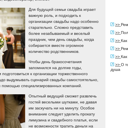
Для будущей семьи свадьба играет
важную роль, и подходить к
организации свадьбы надо особенно
>>
Рем
старательно. Сложно представить
>>
Пол
более незабываемый и веселый
праздник, чем день свадьбы, когда
>>
Как
собирается вместе огромное
>>
Рем
количество родственников.
>>
Как
Чтобы день бракосочетания
>>
О т
запомнился на долгие годы,
душа
подготовиться к организации торжественного
адо выдумывать сценарий свадьбы самостоятельно,
ся помощью специализированных компаний.
Опытный ведущий сможет развлечь
гостей веселыми шутками, не давая
им заскучать ни на минуту. Особое
внимание следует уделить прокату
лимузина и свадебного платья, если
не возможности тратить деньги на