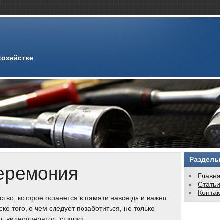
хозяйстве
Разделы
еремония
Главн
Стать
Конта
тво, которое останется в памяти навсегда и важно
ске того, о чем следует позаботиться, не только
, видеооператор, стилист.