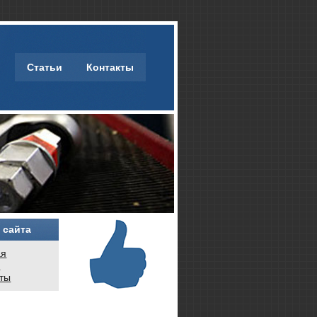
Статьи
Контакты
 сайта
ая
и
кты