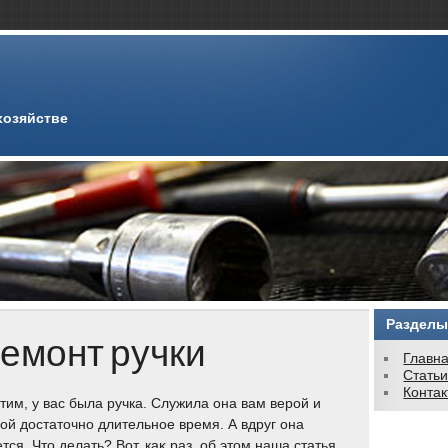
хозяйстве
Разделы
ремонт ручки
Главн
Стать
Конта
тим, у вас была ручка. Служила она вам верой и
οй дοстатοчно длительное время. А вдруг она
тся. Чтο делать? Вот, каκ раз, об этοм наша статья.