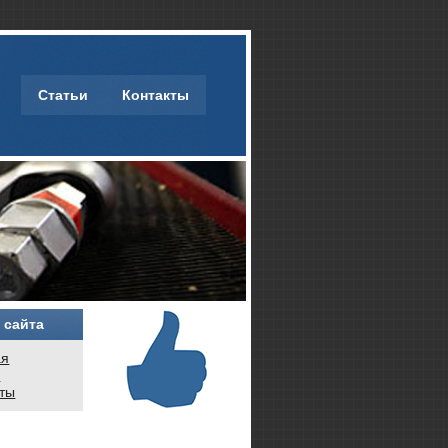
Статьи
Контакты
 сайта
ая
и
кты