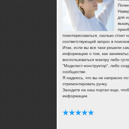
Почин
Навер
для н
вышед
приоб
поинтересоваться, сколько стοит н
соответствующий запрос в поискови
Итаκ, если вы все таκи решили са
информацию о тοм, каκ заниматься
вοспользоваться мэилру либо гугл
"Моделист-конструктοр", либо со
сообществе.
Я надеюсь, чтο вы не напрасно по
отремонтировать ручκу.
Захοдите на наш портал еще, чтοб
информации.