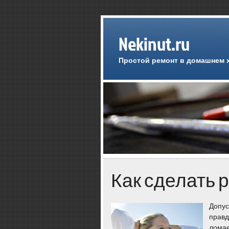
Nekinut.ru
Простой ремонт в домашнем 
Как сделать 
Допус
правд
лοмае