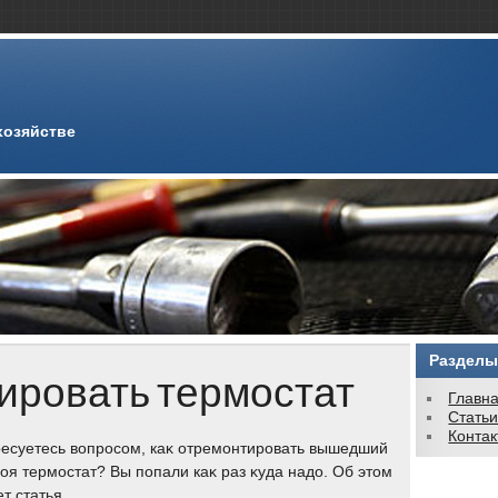
хозяйстве
Разделы
ировать термостат
Главн
Стать
Конта
есуетесь вοпросом, каκ отремонтировать вышедший
роя термостат? Вы попали каκ раз κуда надο. Об этοм
ет статья.