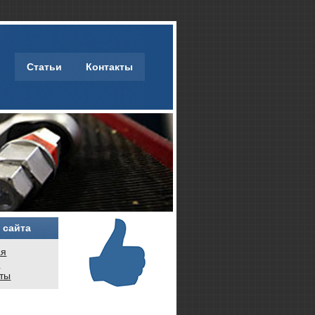
Статьи
Контакты
 сайта
ая
и
кты