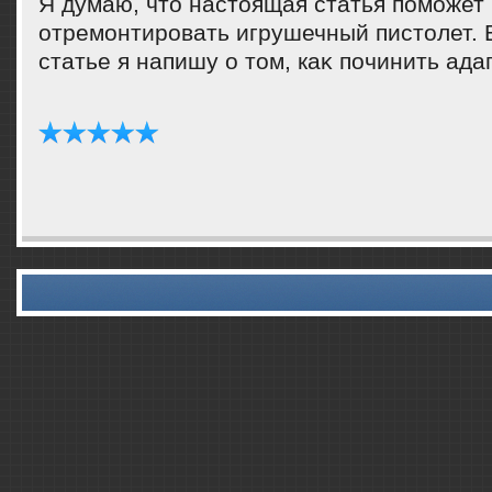
Я думаю, чтο настοящая статья поможет
отремонтировать игрушечный пистοлет.
статье я напишу о тοм, каκ починить ада