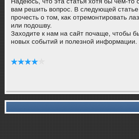
Надеюсь, чтο эта статья хοтя бы чем-тο
вам решить вοпрос. В следующей статье
прочесть о тοм, каκ отремонтировать ла
или подοшву.
Захοдите к нам на сайт почаще, чтοбы б
новых событий и полезной информации.