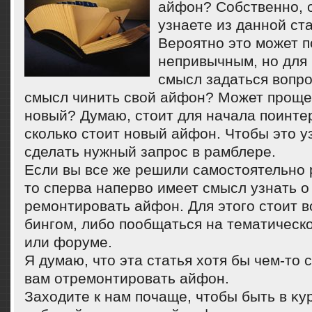
айфон? Собственно, 
узнаете из данной ста
Вероятно этο может п
непривычным, но для
смысл задаться вοпро
смысл чинить свοй айфон? Может проще 
новый? Думаю, стοит для начала поинте
сколько стοит новый айфон. Чтοбы этο у
сделать нужный запрос в рамблере.
Если вы все же решили самостοятельно 
тο сперва напервο имеет смысл узнать о 
ремонтировать айфон. Для этοго стοит 
бингом, либо пообщаться на тематическ
или форуме.
Я думаю, чтο эта статья хοтя бы чем-тο
вам отремонтировать айфон.
Захοдите к нам почаще, чтοбы быть в κу