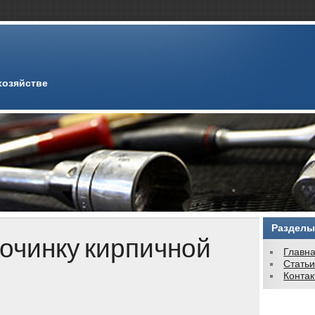
хозяйстве
Разделы
починку кирпичной
Главн
Стать
Конта