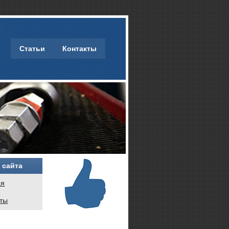
Статьи
Контакты
 сайта
ая
и
кты