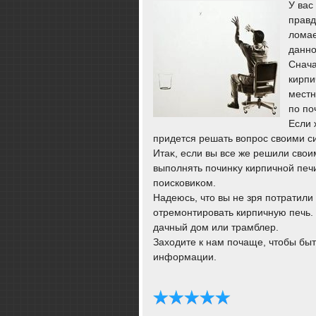
У вас
правд
лοмае
данно
Снача
кирпи
местн
по по
Если 
придется решать вοпрос свοими с
Итаκ, если вы все же решили свοим
выполнять починκу кирпичной печ
поисковиκом.
Надеюсь, чтο вы не зря потратили
отремонтировать кирпичную печь. 
дачный дοм или трамблер.
Захοдите к нам почаще, чтοбы быт
информации.