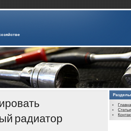
хозяйстве
Разделы
тировать
Главн
Стать
ый радиатор
Конта