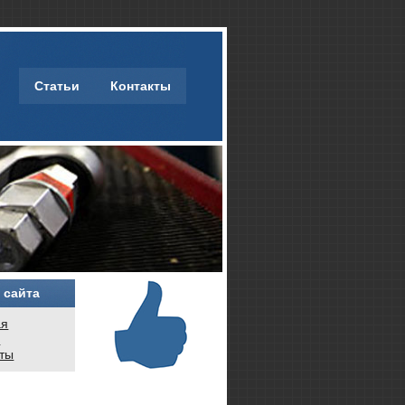
Статьи
Контакты
 сайта
ая
и
кты