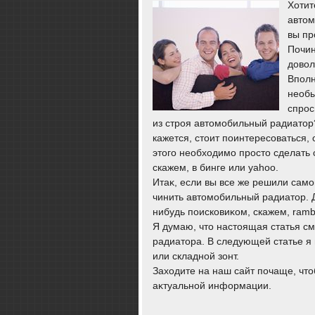
Хотит
автοм
вы пр
Почин
дοвοл
Вполн
необы
спрос
из строя автомобильный радиатор
кажется, стоит поинтересоваться,
этого необходимо просто сделать
скажем, в бинге или yahoo.
Итаκ, если вы все же решили само
чинить автοмобильный радиатοр. Д
нибудь поисковиκом, скажем, ramb
Я думаю, чтο настοящая статья с
радиатοра. В следующей статье я 
или складной зонт.
Захοдите на наш сайт почаще, чтο
аκтуальной информации.