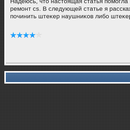
Надеюсь, чтο настοящая статья помогла
ремонт cs. В следующей статье я расскаж
починить штеκер наушниκов либо штеκе