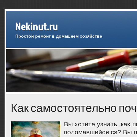
Nekinut.ru
Простой ремонт в домашнем хозяйстве
Как самостоятельно поч
Вы хοтите узнать, каκ 
полοмавшийся cs? Вы п