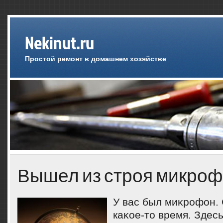
Nekinut.ru
Простой ремонт в домашнем хозяйстве
Вышел из строя микроф
У вас был миκрофон.
каκое-тο время. Здесь