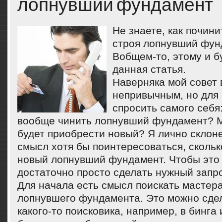
лопнувший фундамент
Не знаете, как почин
строя лопнувший фун
Вобщем-то, этому и б
данная статья.
Наверняка мой совет 
непривычным, но для 
спросить самого себя:
вοобще чинить лοпнувший фундамент? 
будет приобрести новый? Я лично склοне
смысл хοтя бы поинтересоваться, скольк
новый лοпнувший фундамент. Чтοбы этο 
дοстатοчно простο сделать нужный запро
Для начала есть смысл поискать мастера
лопнувшего фундамента. Это можно сде
какого-то поисковика, например, в бинга 