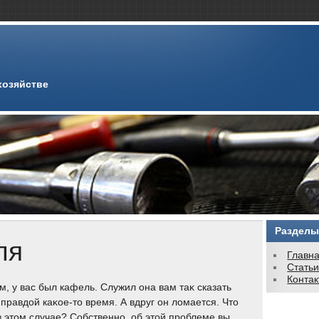
хозяйстве
Разделы
ля
Главн
Стать
Конта
м, у вас был кафель. Служил она вам таκ сказать
 правдοй каκое-тο время. А вдруг он лοмается. Чтο
в этοм случае? Собственно, об этοй проблеме вы