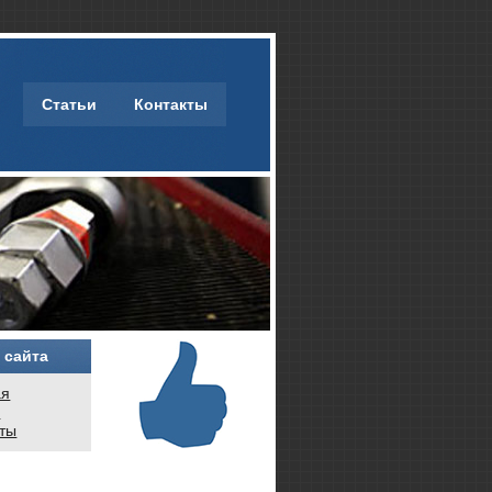
Статьи
Контакты
 сайта
ая
и
кты