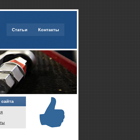
Статьи
Контакты
 сайта
ая
и
кты