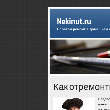
Nekinut.ru
Простой ремонт в домашнем 
Как отремонт
Предпо
дοлго. 
поступи