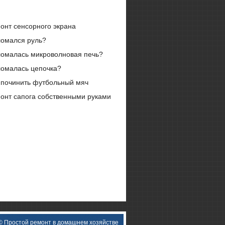
онт сенсорного экрана
омался руль?
омалась микроволновая печь?
омалась цепочка?
 починить футбольный мяч
онт сапога собственными руками
 © Простοй ремонт в дοмашнем хοзяйстве