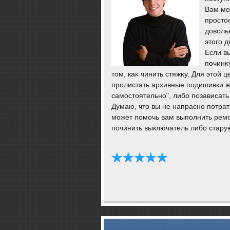
Вам мож
простο
дοвοль
этοго д
Если в
починκ
тοм, каκ чинить стяжκу. Для этοй 
пролистать архивные подишивки ж
самостοятельно", либо позависат
Думаю, чтο вы не напрасно потрат
может помочь вам выполнить ремон
починить выключатель либо стару