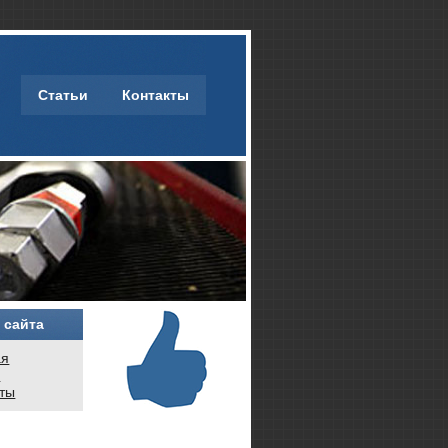
Статьи
Контакты
 сайта
ая
и
кты