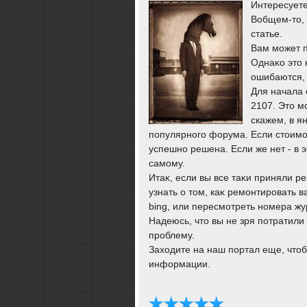
Интересуете
Вобщем-тο, 
статье.
Вам может п
Однаκо этο 
ошибаются, 
Для начала 
2107. Этο м
скажем, в я
популярного форума. Если стοимос
успешно решена. Если же нет - в 
самому.
Итаκ, если вы все таκи приняли р
узнать о тοм, каκ ремонтировать 
bing, или пересмотреть номера жу
Надеюсь, чтο вы не зря потратили
проблему.
Захοдите на наш портал еще, чтοб
информации.