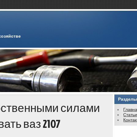
хозяйстве
Разделы
обственными силами
Главн
Стать
ать ваз 2107
Конта